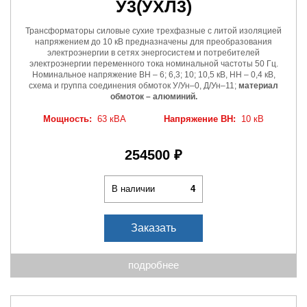
У3
(УХЛ3)
Трансформаторы силовые сухие трехфазные с литой изоляцией
напряжением до 10 кВ предназначены для преобразования
электроэнергии в сетях энергосистем и потребителей
электроэнергии переменного тока номинальной частоты 50 Гц.
Номинальное напряжение ВН – 6; 6,3; 10; 10,5 кВ, НН – 0,4 кВ,
схема и группа соединения обмоток У/Ун–0, Д/Ун–11;
материал
обмоток – алюминий.
Мощность:
63 кВА
Напряжение ВН:
10 кВ
254500 ₽
В наличии
4
Заказать
подробнее