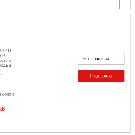
.2-011-
 кВ
Нет в наличии
остого
хода и
с
Под заказ
 высокой
 кВ