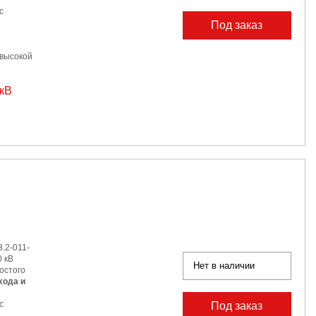
с
Под заказ
 высокой
 кВ
.2-011-
 кВ
Нет в наличии
остого
хода и
с
Под заказ