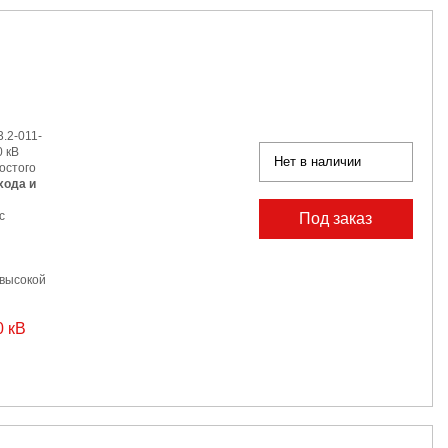
.2-011-
 кВ
Нет в наличии
остого
хода и
с
Под заказ
 высокой
0 кВ