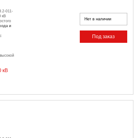
.2-011-
 кВ
Нет в наличии
остого
хода и
с
Под заказ
 высокой
0 кВ