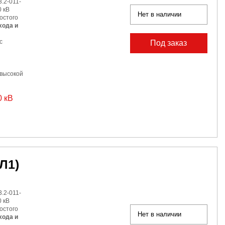
.2-011-
 кВ
Нет в наличии
остого
хода и
с
Под заказ
 высокой
0 кВ
Л1)
.2-011-
 кВ
остого
Нет в наличии
хода и