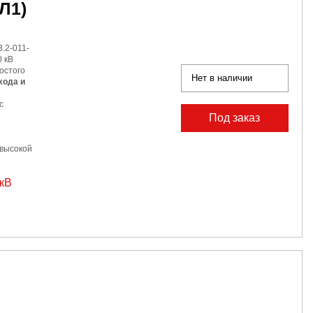
Л1)
.2-011-
 кВ
остого
Нет в наличии
хода и
с
Под заказ
 высокой
 кВ