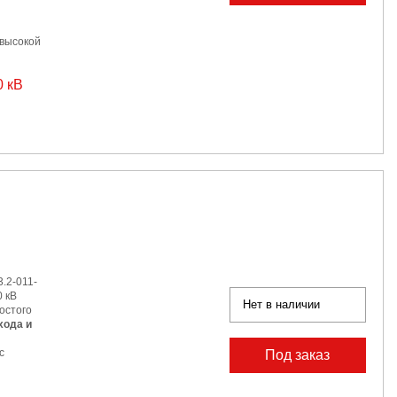
 высокой
0 кВ
.2-011-
 кВ
Нет в наличии
остого
хода и
с
Под заказ