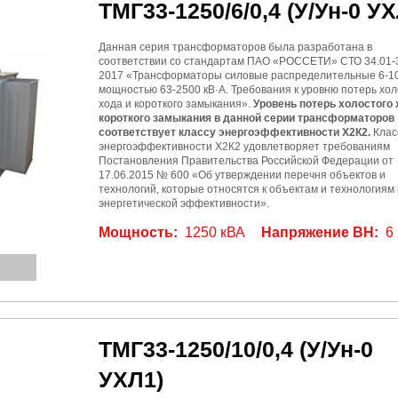
ТМГ33-1250/6/0,4
(У/Ун-0 УХ
Данная серия трансформаторов была разработана в
соответствии со стандартам ПАО «РОССЕТИ» СТО 34.01-3
2017 «Трансформаторы силовые распределительные 6-10
мощностью 63-2500 кВ·А. Требования к уровню потерь хол
хода и короткого замыкания».
Уровень потерь холостого 
короткого замыкания в данной серии трансформаторов
соответствует классу энергоэффективности Х2К2.
Клас
энергоэффективности Х2К2 удовлетворяет требованиям
Постановления Правительства Российской Федерации от
17.06.2015 № 600 «Об утверждении перечня объектов и
технологий, которые относятся к объектам и технологиям
энергетической эффективности».
Мощность:
1250 кВА
Напряжение ВН:
6
ТМГ33-1250/10/0,4
(У/Ун-0
УХЛ1)