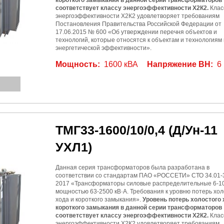
короткого замыкания в данной серии трансформаторов
соответствует классу энергоэффективности Х2К2.
Клас
энергоэффективности Х2К2 удовлетворяет требованиям
Постановления Правительства Российской Федерации от
17.06.2015 № 600 «Об утверждении перечня объектов и
технологий, которые относятся к объектам и технологиям
энергетической эффективности».
Мощность:
1600 кВА
Напряжение ВН:
6
ТМГ33-1600/10/0,4
(Д/Ун-11
УХЛ1)
Данная серия трансформаторов была разработана в
соответствии со стандартам ПАО «РОССЕТИ» СТО 34.01-3
2017 «Трансформаторы силовые распределительные 6-10
мощностью 63-2500 кВ·А. Требования к уровню потерь хол
хода и короткого замыкания».
Уровень потерь холостого 
короткого замыкания в данной серии трансформаторов
соответствует классу энергоэффективности Х2К2.
Клас
энергоэффективности Х2К2 удовлетворяет требованиям