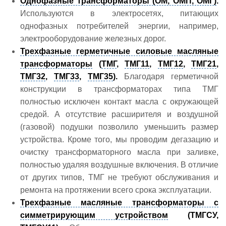
Однофазные трансформаторы (ОМ, ОМП, ОМГ)
.
Используются в электросетях, питающих
однофазных потребителей энергии, например,
электрооборудование железных дорог.
Трехфазные герметичные силовые масляные
трансформаторы
(
ТМГ
,
ТМГ11
,
ТМГ12
,
ТМГ21
,
ТМГ32
,
ТМГ33
,
ТМГ35
).
Благодаря герметичной
конструкции в трансформаторах типа ТМГ
полностью исключен контакт масла с окружающей
средой. А отсутствие расширителя и воздушной
(газовой) подушки позволило уменьшить размер
устройства. Кроме того, мы проводим дегазацию и
очистку трансформаторного масла при заливке,
полностью удаляя воздушные включения. В отличие
от других типов, ТМГ не требуют обслуживания и
ремонта на протяжении всего срока эксплуатации.
Трехфазные масляные трансформаторы с
симметрирующим устройством
(ТМГСУ,