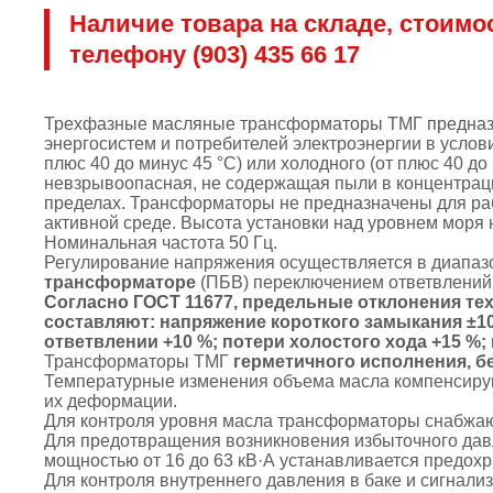
Наличие товара на складе, стоимо
телефону (903) 435 66 17
Трехфазные масляные трансформаторы ТМГ предназн
энергосистем и потребителей электроэнергии в услов
плюс 40 до минус 45 °C) или холодного (от плюс 40 д
невзрывоопасная, не содержащая пыли в концентрац
пределах. Трансформаторы не предназначены для рабо
активной среде. Высота установки над уровнем моря 
Номинальная частота 50 Гц.
Регулирование напряжения осуществляется в диапаз
трансформаторе
(ПБВ) переключением ответвлений 
Согласно ГОСТ 11677, предельные отклонения т
составляют: напряжение короткого замыкания ±1
ответвлении +10 %; потери холостого хода +15 %; 
Трансформаторы ТМГ
герметичного исполнения, б
Температурные изменения объема масла компенсирую
их деформации.
Для контроля уровня масла трансформаторы снабжаю
Для предотвращения возникновения избыточного дав
мощностью от 16 до 63 кВ·А устанавливается предох
Для контроля внутреннего давления в баке и сигнал