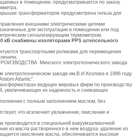
щаемых в помещении, предусматривается по заказу
мметра.
 крышке трансформаторов предусмотрена гильза для
управления внешними электрическими цепями
азначенные для эксплуатации в помещении или под
ометрическим сигнализирующим термометром.
0 кВ снабжены изоляторами PPS штепсельного
ктуются транспортными роликами для перемещения
лениях.
ЗВОДСТВА Минского электротехнического завода
 электротехническом заводе им.В.И.Козлова в 1986 году
stom Atlantic”.
трансформаторах ведущих мировых фирм по производству
й, увеличивающих их надежность и снижающих
сполнении с полным заполнением маслом, без
ствует, что исключает увлажнение, окисление и
бак производится в специальной вакуумзаливочной
ние из масла растворенного в нем воздуха, удаление из
ащается окисление масла, обеспечивается высокая