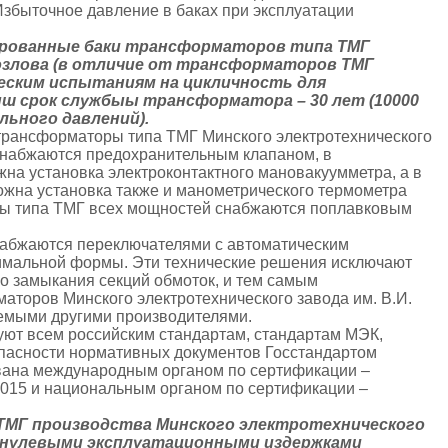
збыточное давление в баках при эксплуатации
рированные баки трансформаторов типа ТМГ
Козлова (в отличие от трансформаторов ТМГ
еским испытаниям на цикличность для
ыш срок службыы трансформатора – 30 лет (10000
льного давлений).
 трансформаторы типа ТМГ Минского электротехнического
 снабжаются предохранительным клапаном, в
а установка электроконтактного мановакуумметра, а в
жна установка также и манометрического термометра
ры типа ТМГ всех мощностей снабжаются поплавковым
набжаются переключателями с автоматическим
имальной формы. Эти технические решения исключают
о замыкания секций обмоток, и тем самым
аторов Минского электротехнического завода им. В.И.
емыми другими производителями.
уют всем российским стандартам, стандартам МЭК,
пасности нормативных документов Госстандартом
вана международным органом по сертификации –
2015 и национальным органом по сертификации –
ТМГ производства Минского электротехнического
 с нулевыми эксплуатационными издержками