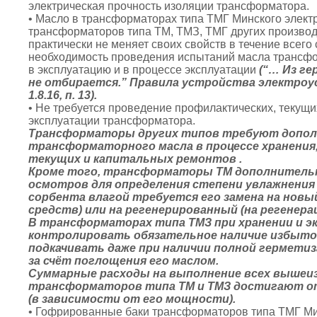
электрическая прочность изоляции трансформатора.
• Масло в трансформаторах типа ТМГ Минского электро
трансформаторов типа ТМ, ТМЗ, ТМГ других производи
практически не меняет своих свойств в течение всег
необходимость проведения испытаний масла трансфор
в эксплуатацию и в процессе эксплуатации
(“… Из г
не отбирается.” Правила устройства электроуст
1.8.16, п. 13).
• Не требуется проведение профилактических, текущи
эксплуатации трансформатора.
Трансформаторы других типов требуют допол
трансформаторного масла в процессе хранения,
текущих и капитальных ремонтов .
Кроме того, трансформаторы ТМ дополнитель
осмотров для определения степени увлажнения
сорбента влагой требуется его замена на новы
средств) или на регенерированный (на регенер
В трансформаторах типа ТМЗ при хранении и э
контролировать обязательное наличие избыточ
подкачивать даже при наличии полной герметиза
за счёт поглощения его маслом.
Суммарные расходы на выполнение всех вышеиз
трансформаторов типа ТМ и ТМЗ достигают от
(в зависимости от его мощности).
• Гофрированные баки трансформаторов типа ТМГ Мин