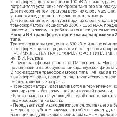
трансформаторах мощностью 100 кВ·А и выше, разме
потребителя установка электроконтактного мановакуу
Для измерения температуры верхних слоев масла на
установки жидкостного стеклянного термометра.
Для измерения температуры верхних слоев масла и 
трансформаторы мощностью 1000 и 1250 кВ·А, предн
навесом, по заказу потребителя комплектуются ман
Вводы ВН трансформаторов класса напряжения 2
типа.
Трансформаторы мощностью 630 кВ·А и выше компле
трансформаторов в продольном и поперечном направ
ПРЕИМУЩЕСТВА ТРАНСФОРМАТОРОВ ТИПА ТМГ ПРОИ
им. В.И. Козлова
Выпуск трансформаторов типа ТМГ освоен на Минском
по лицензии и на оборудовании французской фирмы “Al
В производстве трансформаторов типа ТМГ, как и в 
трансформаторов, применен ряд технических решени
эксплуатационные затраты.
• Трансформаторы изготавливаются в герметичном и
расширителя и без воздушной или газовой подушки.
• Контакт масла с окружающей средой полностью отсут
шламообразование масла.
• Перед заливкой масло дегазируется, заливка его в 
камере при глубоком вакууме, что обеспечивает удале
изоляции воздушных включений, тем самым предотвр