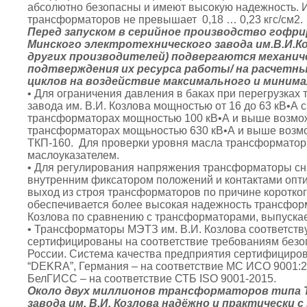
абсолютно безопасны и имеют высокую надежность. И
трансформаторов не превышает 0,18 … 0,23 кгс/см2.
Перед запуском в серийное производство гоф
Минского электротехнического завода им.В.И.
других производителей) подвергаются механич
подтверждения их ресурса работы/ на расчетн
циклов на воздействие максимального и минима
• Для ограничения давления в баках при перегрузках
завода им. В.И. Козлова мощностью от 16 до 63 кВ•А
трансформаторах мощностью 100 кВ•А и выше возможн
трансформаторах мощьностью 630 кВ•А и выше возмо
ТКП-160. Для проверки уровня масла трансформато
маслоуказателем.
• Для регулирования напряжения трансформаторы с
внутренним фиксатором положений и контактами опт
выход из строя трансформаторов по причине коротког
обеспечивается более высокая надежность трансформ
Козлова по сравнению с трансформаторами, выпуска
• Трансформаторы МЭТЗ им. В.И. Козлова соответств
сертифицированы на соответствие требованиям безо
России. Система качества предприятия сертифициро
“DEKRA”, Германия – на соответствие МС ИСО 9001:
БелГИСС – на соответствие СТБ ISO 9001-2015.
Около двух миллионов трансформаторов типа 
завода им. В.И. Козлова надёжно и практически