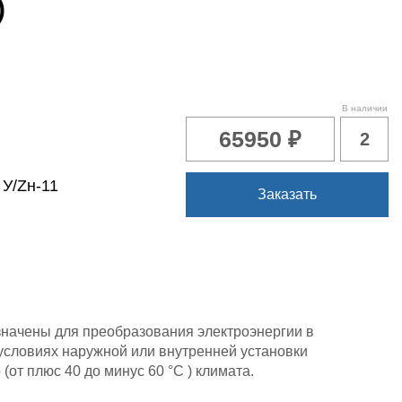
)
В наличии
65950 ₽
2
:
У/Zн-11
Заказать
ачены для преобразования электроэнергии в
 условиях наружной или внутренней установки
(от плюс 40 до минус 60 °C ) климата.