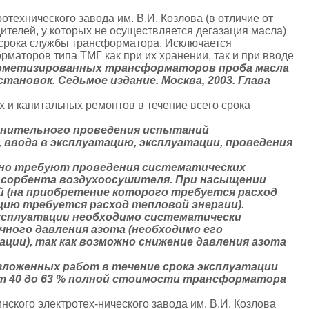
технического завода им. В.И. Козлова (в отличие от
телей, у которых не осуществляется дегазация масла)
о срока службы трансформатора. Исключается
маторов типа ТМГ как при их хранении, так и при вводе
ерметизированных трансформаторов проба масла
ановок. Седьмое издание. Москва, 2003. Глава
х и капитальных ремонтов в течение всего срока
нительного проведения испытаний
 ввода в эксплуатацию, эксплуатации, проведения
но требуют проведения систематических
 сорбента воздухоосушителя. При насыщении
й (на приобретение которого требуется расход
ацию требуется расход тепловой энергии).
ксплуатации необходимо систематически
ного давления азота (необходимо его
ции), так как возможно снижение давления азота
ложенных работ в течение срока эксплуатации
 40 до 63 % полной стоимости трансформатора
ского электротех-нического завода им. В.И. Козлова