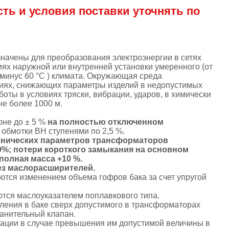
сть и условия поставки уточнять по
ачены для преобразования электроэнергии в сетях
иях наружной или внутренней установки умеренного (от
о минус 60 °C ) климата. Окружающая среда
иях, снижающих параметры изделий в недопустимых
ты в условиях тряски, вибрации, ударов, в химически
не более 1000 м.
оне до ± 5 %
на полностью отключенном
обмотки ВН ступенями по 2,5 %.
ехнических параметров трансформаторов
0%; потери короткого замыкания на основном
полная масса +10 %.
ез маслорасширителей.
тся изменением объема гофров бака за счет упругой
тся маслоуказателем поплавкового типа.
ления в баке сверх допустимого в трансформаторах
ранительный клапан.
изации в случае превышения им допустимой величины в