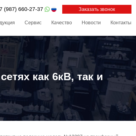
7 (987) 660-27-37
Заказать звонок
дукция
Сервис
Качество
Новости
Контакты
етях как 6кВ, так и