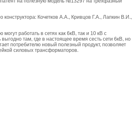
 патент на полезную модель №13297 на трехфазный
онструктора: Кочетков А.А., Кривцов Г.А., Лапкин В.И.,
гут работать в сетях как 6кВ, так и 10 кВ с
ыгодно там, где в настоящее время сесть сети 6кВ, но
гает потребителю новый полезный продукт, позволяет
ейкой силовых трансформаторов.