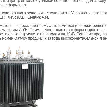
ный центр интеллектуальной собственности выдал заводу
трансформатор.
новационного решения – специалисты Управления главного к
.Н., Леус Ю.В., Шевчук А.И.
аторы по предложенному авторами техническому решению мо
ем схемы Д/УН. Применение таких трансформаторов очень в
ся их реконструкция с переводом на 10кВ. Решение предла
 номенклатуру продукции завода высокорентабельной лин