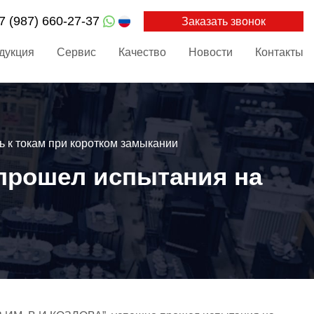
7 (987) 660-27-37
Заказать звонок
дукция
Сервис
Качество
Новости
Контакты
 к токам при коротком замыкании
 прошел испытания на