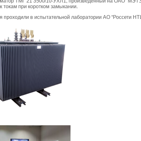
матор ТМГ 21 3500/10-УХЛ1, произведенный на ОАО “МЭТЗ
 к токам при коротком замыкании.
 проходили в испытательной лаборатории АО “Россети НТЦ”